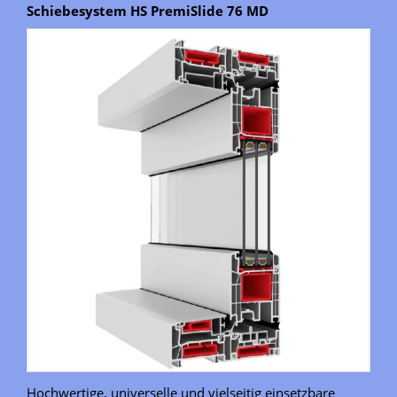
Schiebesystem HS PremiSlide 76 MD
Hochwertige, universelle und vielseitig einsetzbare